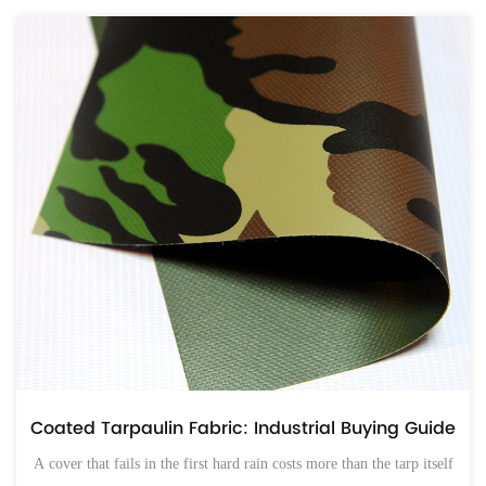
ス
ated Tarpaulin Fabric: Industrial Buying Guide
最初
over that fails in the first hard rain costs more than the tarp itself