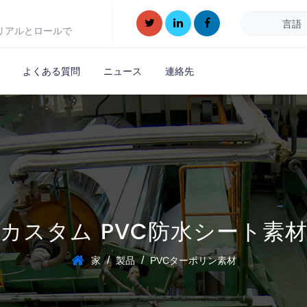
言語
リアルとロールで
よくある質問
ニュース
連絡先
カスタム PVC防水シート素
/
/
家
製品
PVCターポリン素材