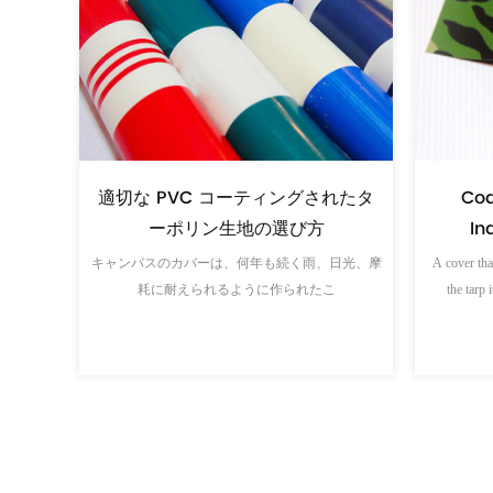
ストライプターポリン生地: 工業用
c:
PVC
バイヤーズガイド
e
最初の大雨でカーゴカバーが雨漏りした場合、損
more than
PVC タ
傷した商品の価格は、これまでに節
cargo