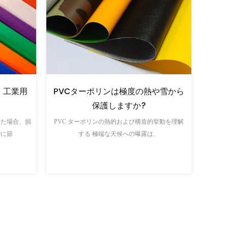
適切
トが機器
屋外および屋内ディスプレイ用の
ればよい
PVC バナー素材に関する究極のガイ
ド
キャン
識しているよ
PVC フレックス バナー素材に関する重要な判断
由
インパクトのある大型デ