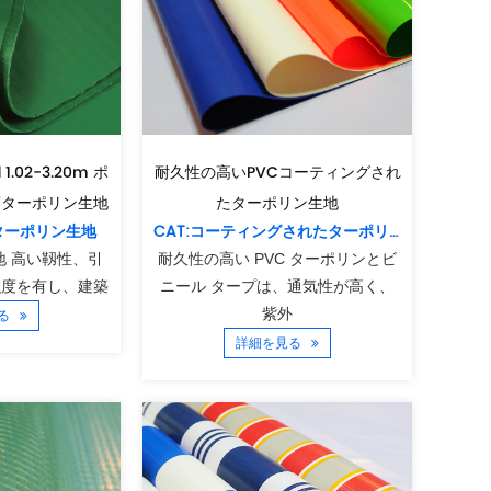
 1.02-3.20m ポ
耐久性の高いPVCコーティングされ
層ターポリン生地
たターポリン生地
トターポリン生地
CAT:コーティングされたターポリン生地
地 高い靱性、引
耐久性の高い PVC ターポリンとビ
強度を有し、建築
ニール タープは、通気性が高く、
紫外
見る
詳細を見る