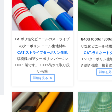
Pe ポリ塩化ビニールのストライプ
840d 1000d 1300d
のターポリン ロール生地材料
リ塩化ビニール積
CAT:ストライプターポリン生地
CAT:ラミネー
縞模様のPEターポリン バージン
PVCターポリン生
HDPE製です。 100%防水で取り扱
き裂き強度、接着
いも簡
詳細を
詳細を見る