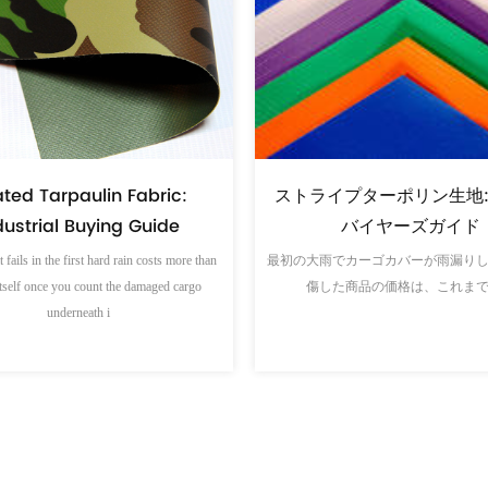
耐久性の高いPVC防水シー
ターポリンは極度の熱や雪から
を風雨から守るのにどうす
保護しますか?
か
ーポリンの熱的および構造的挙動を理解
する 極端な天候への曝露は、
機器の露出がほとんどの所有者が認
りも大きな問題である理